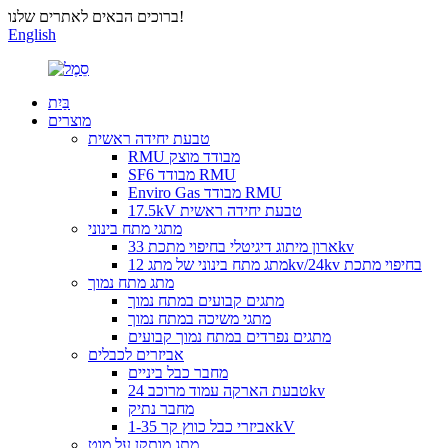
ברוכים הבאים לאתרים שלנו!
English
בַּיִת
מוצרים
טבעת יחידה ראשית
RMU מבודד מוצק
SF6 מבודד RMU
Enviro Gas מבודד RMU
17.5kV טבעת יחידה ראשית
מתגי מתח בינוני
ארון מיתוג דיגיטלי בחיפוי מתכת 33kv
מתג מתח בינוני של מתג 12kv/24kv בחיפוי מתכת
מתג מתח נמוך
מתגים קבועים במתח נמוך
מתגי משיכה במתח נמוך
מתגים נפרדים במתח נמוך קבועים
אביזרים לכבלים
מחבר כבל ביניים
טבעת הארקה עמוד מרוכב 24kv
מחבר נתיק
אביזרי כבל כווץ קר 1-35kV
מתג מותקן על מוט