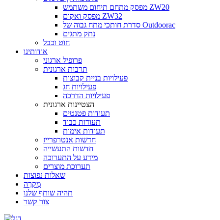
מפסק מתחם תיחום משתמש ZW20
מפסק ואקום ZW32
סדרת חותכי מתח גבוה של Outdoorac
נתק מתגים
חוט וכבל
אודותינו
פרופיל ארגוני
תרבות ארגונית
פעילויות בניית קבוצות
פעילויות חג
פעילויות הדרכה
הצטיינות ארגונית
תעודות פטנטים
תעודות כבוד
תעודות אימות
חדשות אנטרפרייז
חדשות התעשייה
מידע על התערוכה
תערוכת מוצרים
שאלות נפוצות
מִקרֶה
תהיה שותף שלנו
צור קשר