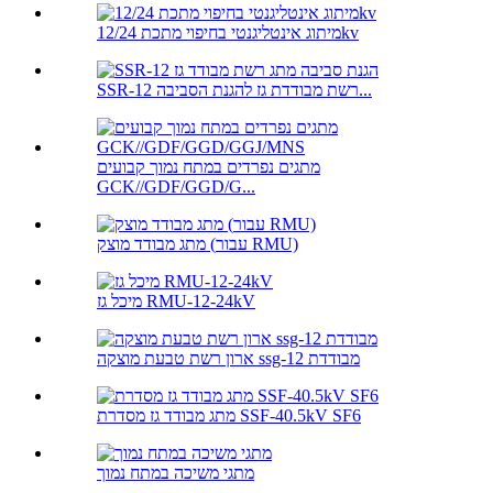
מיתוג אינטליגנטי בחיפוי מתכת 12/24kv
SSR-12 רשת מבודדת גז להגנת הסביבה...
מתגים נפרדים במתח נמוך קבועים
GCK//GDF/GGD/G...
מתג מבודד מוצק (עבור RMU)
מיכל גז RMU-12-24kV
ארון רשת טבעת מוצקה ssg-12 מבודדת
מתג מבודד גז מסדרת SSF-40.5kV SF6
מתגי משיכה במתח נמוך