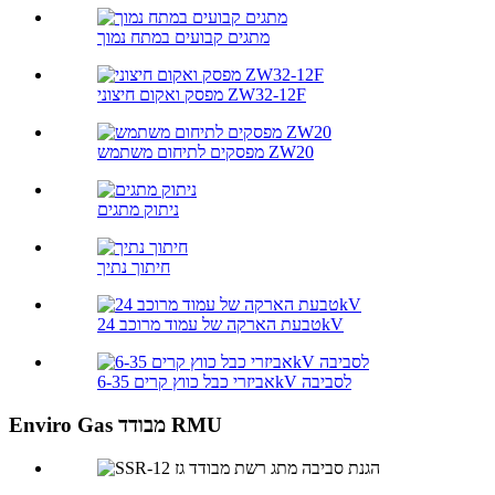
מתגים קבועים במתח נמוך
מפסק ואקום חיצוני ZW32-12F
מפסקים לתיחום משתמש ZW20
ניתוק מתגים
חיתוך נתיך
טבעת הארקה של עמוד מרוכב 24kV
אביזרי כבל כווץ קרים 6-35kV לסביבה
Enviro Gas מבודד RMU