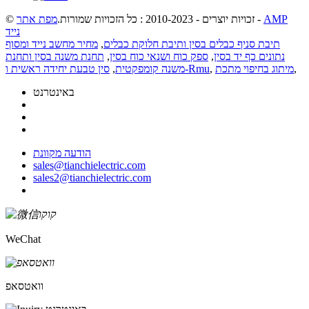
AMP
-
© זכויות יוצרים - 2010-2023 : כל הזכויות שמורות.
מפת אתר
נייד
תיבת סניף כבלים בסין ותיבת חלוקת כבלים
,
מחיר מחשב נייד ומסוף
נתונים כף יד בסין
,
ספק כוח ושנאי כוח בסין
,
תחנת משנה בסין ותחנת
,
מיתוג בחיפוי מתכת
,
סין טבעת יחידה ראשית ו-Rmu
משנה קומפקטית
,
באינטרנט
הודעה מקוונת
sales@tianchielectric.com
sales2@tianchielectric.com
WeChat
וואטסאפ