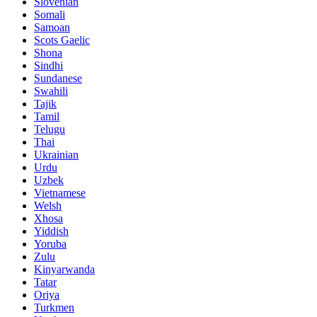
Slovenian
Somali
Samoan
Scots Gaelic
Shona
Sindhi
Sundanese
Swahili
Tajik
Tamil
Telugu
Thai
Ukrainian
Urdu
Uzbek
Vietnamese
Welsh
Xhosa
Yiddish
Yoruba
Zulu
Kinyarwanda
Tatar
Oriya
Turkmen