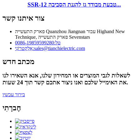
SSR-12 טבעת מבודד גז להגנת הסביבה...
צור איתנו קשר
פארק התעשייה Quanzhou Jiangnan עבור Highand New
Technique, פארק התעשייה Sevenstars
טל:
0086-19859599280
sales@tianchielectric.com
אֶלֶקטרוֹנִי:
מכתב חדש
לשאלות לגבי המוצרים או המחירון שלנו, אנא השאירו לנו
את האימייל שלכם ואנו ניצור אתכם קשר תוך 24 שעות.
בירור עכשיו
חֶברָתִי