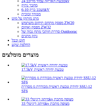
טבעת הארקה עמוד מרוכב 24kv
מחבר נתיק
מעכב ברק 6-10kV
מבודד זכוכית
מתג מותקן על מוט
מפסק מתחם תיחום משתמש ZW20
מפסק ואקום ZW32
סדרת חותכי מתח גבוה של Outdoorac
נתק מתגים
חוט וכבל
החלפת שקע
מוצרים מומלצים
17.5kV טבעת יחידה ראשית
יחידת טבעת ראשית מבודדת גז מסדרת SSU-12
SF6
מיתוג דיגיטלי 33kv מצופה מתכת